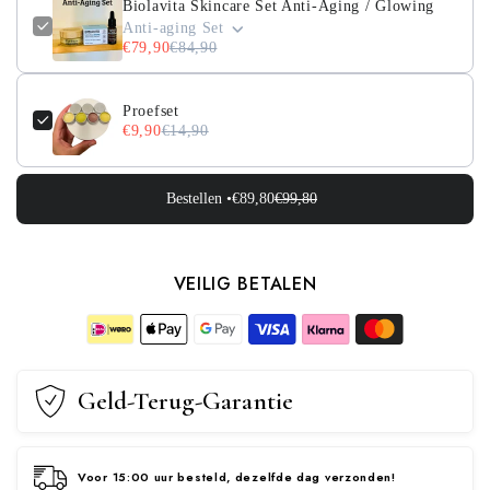
Biolavita Skincare Set Anti-Aging / Glowing
Anti-aging Set
€79,90
€84,90
Proefset
€9,90
€14,90
Bestellen •
€89,80
€99,80
VEILIG BETALEN
Geld-Terug-Garantie
Voor 15:00 uur besteld, dezelfde dag verzonden!