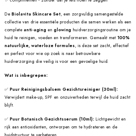
De
Biolavita Skincare Set
, een zorgvuldig samengestelde
collectie van drie essentiële producten die samen werken als een
complete
anti-aging
en
glowing
huidverzorgingsroutine om je
huid te reinigen, voeden en transformeren. Gemaakt met
100%
natuurlijke, waterloze formules
, is deze set zacht, effectief
en perfect voor wie op zoek is naar betrouwbare
huidverzorging die veilig is voor een gevoelige huid.
Wat is inbegrepen:
✅️
Puur Reinigingsbalsem Gezichtsreiniger
(30ml):
Verwijdert make-up, SPF en onzuiverheden terwijl de huid zacht
blijft.
✅️
Puur Botanisch Gezichtsserum
(10ml):
Lichtgewicht en
rijk aan antioxidanten, ontworpen om te hydrateren en de
huidstructuur te verbeteren.