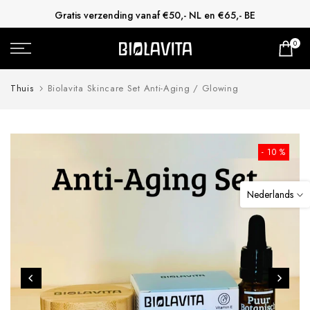
Gratis verzending vanaf €50,- NL en €65,- BE
Doorgaan
naar
0
artikel
Thuis
Biolavita Skincare Set Anti-Aging / Glowing
- 10 %
Nederlands