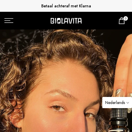
Doorgaan
Betaal achteraf met Klarna
Gratis verzending vanaf €50,- NL en €65,- BE
naar
0
artikel
Nederlands