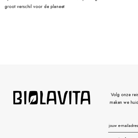
groot verschil voor de planeet
Volg onze rei
maken we huidv